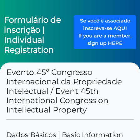
Formulário de
Se você é associado
inscrição |
inscreva-se AQUI
If you are a member,
Individual
sign up HERE
Registration
Evento 45º Congresso
Internacional da Propriedade
Intelectual
/ Event 45th
International Congress on
Intellectual Property
Dados Básicos | Basic Information